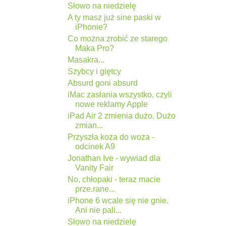
Słowo na niedzielę
A ty masz już sine paski w
iPhonie?
Co można zrobić ze starego
Maka Pro?
Masakra...
Szybcy i giętcy
Absurd goni absurd
iMac zasłania wszystko, czyli
nowe reklamy Apple
iPad Air 2 zmienia dużo. Dużo
zmian...
Przyszła koza do woza -
odcinek A9
Jonathan Ive - wywiad dla
Vanity Fair
No, chłopaki - teraz macie
prze.rane...
iPhone 6 wcale się nie gnie.
Ani nie pali...
Słowo na niedzielę