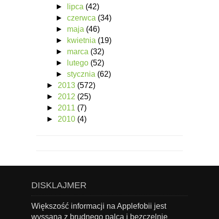
►
lipca
(42)
►
czerwca
(34)
►
maja
(46)
►
kwietnia
(19)
►
marca
(32)
►
lutego
(52)
►
stycznia
(62)
►
2013
(572)
►
2012
(25)
►
2011
(7)
►
2010
(4)
DISKLAJMER
Większość informacji na Applefobii jest
wyssana z brudnego palca i bezczelnie