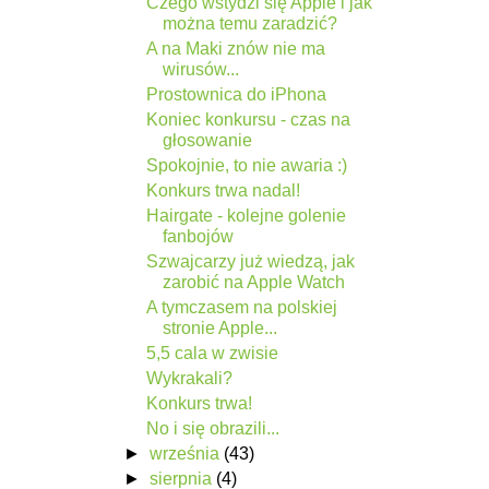
Czego wstydzi się Apple i jak
można temu zaradzić?
A na Maki znów nie ma
wirusów...
Prostownica do iPhona
Koniec konkursu - czas na
głosowanie
Spokojnie, to nie awaria :)
Konkurs trwa nadal!
Hairgate - kolejne golenie
fanbojów
Szwajcarzy już wiedzą, jak
zarobić na Apple Watch
A tymczasem na polskiej
stronie Apple...
5,5 cala w zwisie
Wykrakali?
Konkurs trwa!
No i się obrazili...
►
września
(43)
►
sierpnia
(4)