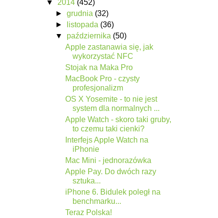
▼
2014
(452)
►
grudnia
(32)
►
listopada
(36)
▼
października
(50)
Apple zastanawia się, jak
wykorzystać NFC
Stojak na Maka Pro
MacBook Pro - czysty
profesjonalizm
OS X Yosemite - to nie jest
system dla normalnych ...
Apple Watch - skoro taki gruby,
to czemu taki cienki?
Interfejs Apple Watch na
iPhonie
Mac Mini - jednorazówka
Apple Pay. Do dwóch razy
sztuka...
iPhone 6. Bidulek poległ na
benchmarku...
Teraz Polska!