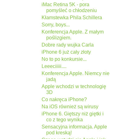
iMac Retina 5K - pora
pomyśleć o chłodzeniu
Kłamstewka Phila Schillera
Sorry, boys...
Konferencja Apple. Z małym
poślizgiem.
Dobre rady wujka Carla
iPhone 6 już cały złoty
No to po konkursie...
Leeeciiiii....
Konferencja Apple. Niemcy nie
jadą
Apple wchodzi w technologię
3D
Co nakręca iPhone?
Na iOS również są wirusy
iPhone 6. Giętszy niż giętki i
co z tego wynika
Sensacyjna informacja. Apple
pod kreską!