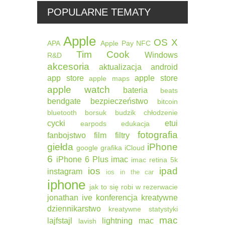
POPULARNE TEMATY
Apple
OS X
APA
Apple Pay
NFC
Tim Cook
Windows
R&D
akcesoria
aktualizacja
android
app store
apple store
apple maps
apple watch
bateria
beats
bendgate
bezpieczeństwo
bitcoin
bluetooth
borsuk
budzik
chłodzenie
cycki
etui
earpods
edukacja
fotografia
fanbojstwo
film
filtry
giełda
iPhone
google
grafika
iCloud
6
iPhone 6 Plus
imac
imac retina 5k
ios
ipad
instagram
ios in the car
iphone
jak to się robi w rezerwacie
jonathan ive
konferencja
kreatywne
dziennikarstwo
kreatywne statystyki
mac
lajfstajl
lightning
mac
lavish