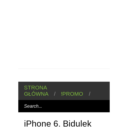
STRONA
GŁÓWNA
/
!PROMO
/
iPhone 6. Bidulek