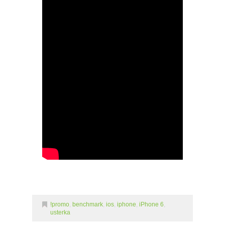
!promo
,
benchmark
,
ios
,
iphone
,
iPhone 6
,
usterka