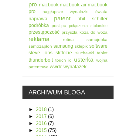
pro
macbook
macbook air
macbook
pro
najgłupsze wynalazki świata
patent
naprawa
phil schiller
podróbka
post-pc
połączenia stolarskie
przestępczość
przyszła koza do woza
reklama
retina
samojebka
samsung
software
samozapłon
sklepik
steve jobs
słitfocie
słuchawki
tablet
usterka
thunderbolt
touch id
wojna
wwdc
wynalazek
patentowa
ARCHIWUM BLOGA
►
2018
(1)
►
2017
(6)
►
2016
(7)
►
2015
(75)